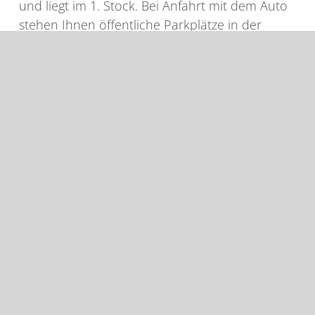
und liegt im 1. Stock. Bei Anfahrt mit dem Auto
stehen Ihnen öffentliche Parkplätze in der
Umgebung zur Verfügung. Falls Sie mit
öffentlichen Verkehrsmitteln zu uns kommen
möchten, nutzen Sie bitte die Haltestelle
Rathaus Münster
.
Patientenfreundliche Wartezeiten
Durch eine sorgfältige Terminplanung und
gutes Organisationsmanagement halten wir die
Wartezeiten für unsere Patienten so gering wie
möglich. Dennoch können sich die Termine,
zum Beispiel durch Notfälle, etwas verschieben.
Dafür bitten wir um Ihr Verständnis. Damit die
Wartezeit für Sie so schnell wie möglich vergeht,
stehen Ihnen in unserem Wartezimmer